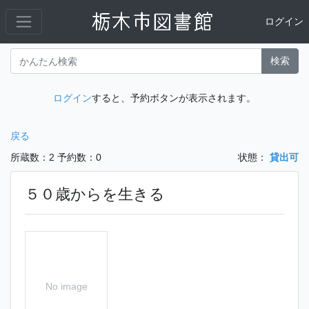
ログイン
検索
ログイン
すると、予約ボタンが表示されます。
戻る
所蔵数：2
予約数：0
状態：
貸出可
５０歳からを生きる
No image