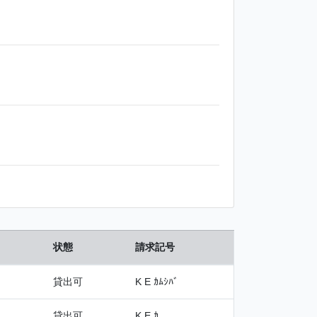
状態
請求記号
貸出可
K E ｶﾑｼﾊﾞ
貸出可
K E ｶ