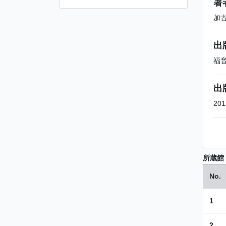
著
加
出
福
出
201
所蔵館
No.
1
2