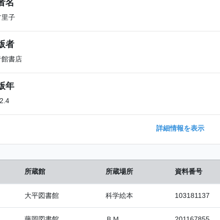
者名
古里子
版者
音館書店
版年
2.4
詳細情報を表示
所蔵館
所蔵場所
資料番号
大平図書館
科学絵本
103181137
藤岡図書館
ＢＭ
201167855