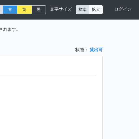
文字サイズ
ログイン
準
青
黄
黒
標準
拡大
されます。
状態：
貸出可