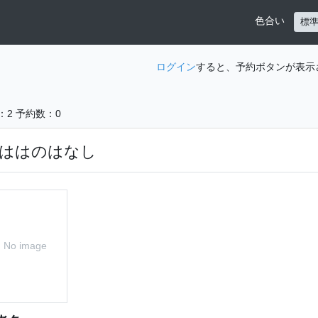
色合い
標
ログイン
すると、予約ボタンが表示
：2
予約数：0
ははのはなし
No image