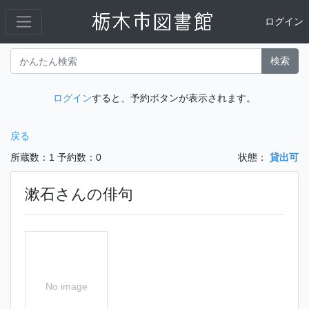
ログイン
検索
ログイン
すると、予約ボタンが表示されます。
戻る
所蔵数：1
予約数：0
状態：
貸出可
漱石さんの俳句
No image