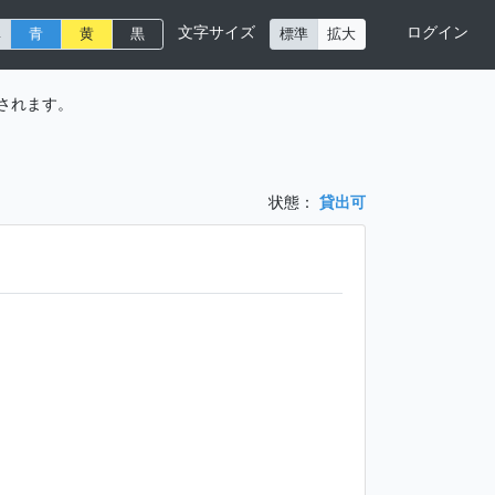
文字サイズ
ログイン
準
青
黄
黒
標準
拡大
されます。
状態：
貸出可