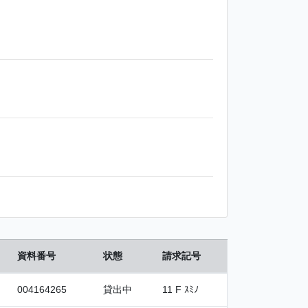
資料番号
状態
請求記号
004164265
貸出中
11 F ｽﾐﾉ