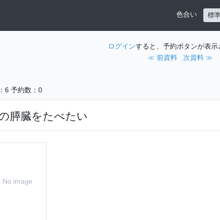
色合い
標
ログイン
すると、予約ボタンが表示
≪ 前資料
次資料 ≫
：6
予約数：0
の膵臓をたべたい
No image