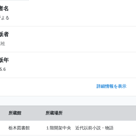
者名
野よる
版者
葉社
版年
5.6
詳細情報を表示
所蔵館
所蔵場所
栃木図書館
１階開架中央 近代以前小説・物語