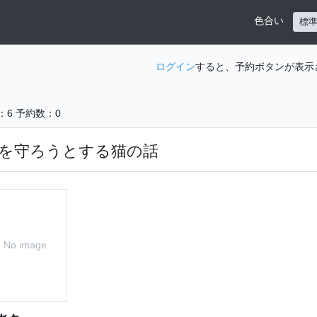
色合い
標
ログイン
すると、予約ボタンが表示
：6
予約数：0
を守ろうとする猫の話
No image