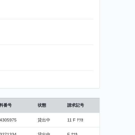
料番号
状態
請求記号
4305975
貸出中
11 F ﾅﾂｶ
3271334
貸出中
F ﾅﾂｶ