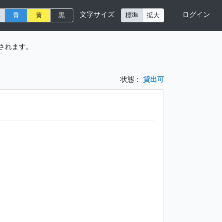
文字サイズ
ログイン
準
青
黄
黒
標準
拡大
されます。
状態：
貸出可