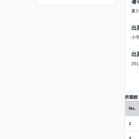
著
夏
出
小
出
201
所蔵館
No.
1
2