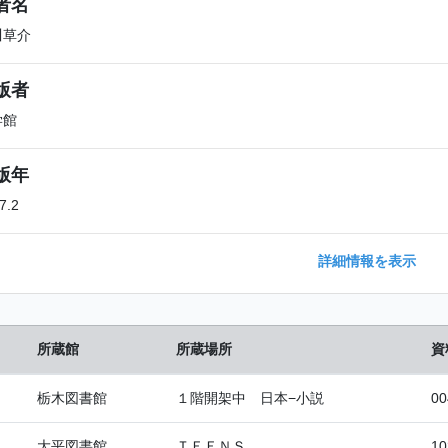
者名
川草介
版者
学館
版年
7.2
詳細情報を表示
所蔵館
所蔵場所
資
栃木図書館
１階開架中 日本−小説
00
大平図書館
ＴＥＥＮＳ
10