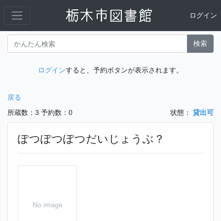
ログイン
検索
ログイン
すると、予約ボタンが表示されます。
戻る
所蔵数：3
予約数：0
状態：
貸出可
ぽつぽつぽつだいじょうぶ？
No image