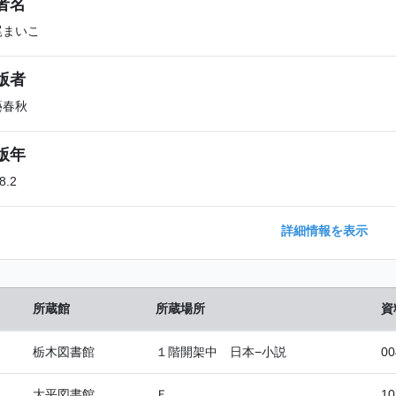
者名
尾まいこ
版者
藝春秋
版年
8.2
詳細情報を表示
所蔵館
所蔵場所
資
栃木図書館
１階開架中 日本−小説
00
大平図書館
Ｆ
10