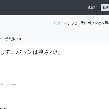
色合い
標
ログイン
すると、予約ボタンが表示
：6
予約数：0
して、バトンは渡された
No image