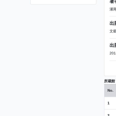
著
瀬
出
文
出
201
所蔵館
No.
1
2