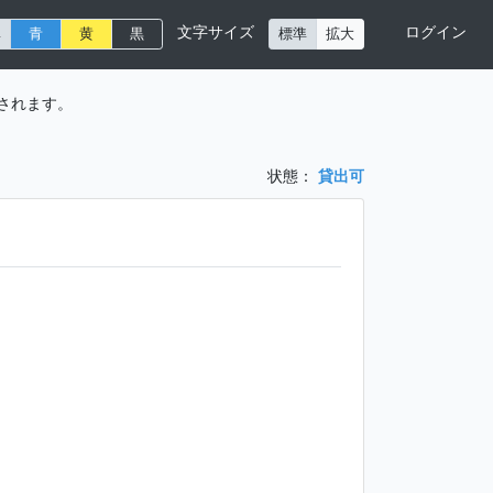
文字サイズ
ログイン
準
青
黄
黒
標準
拡大
されます。
状態：
貸出可