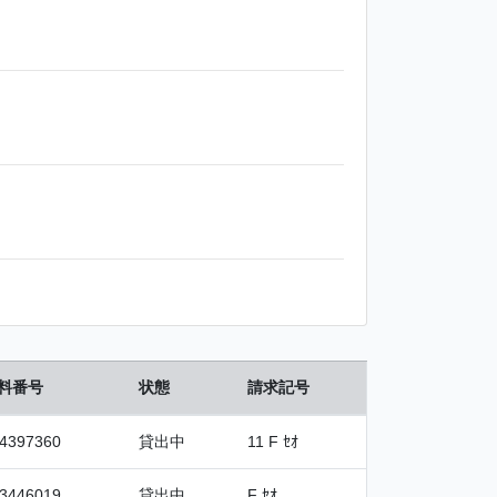
料番号
状態
請求記号
4397360
貸出中
11 F ｾｵ
3446019
貸出中
F ｾｵ