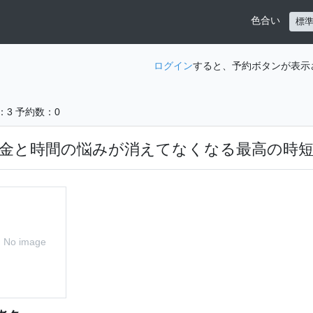
色合い
標
ログイン
すると、予約ボタンが表示
：3
予約数：0
金と時間の悩みが消えてなくなる最高の時
No image