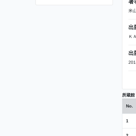
著
米
出
Ｋ
出
201
所蔵館
No.
1
2