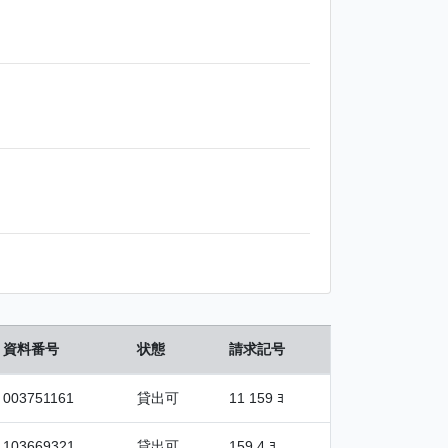
資料番号
状態
請求記号
003751161
貸出可
11 159 ﾖ
103669321
貸出可
159.4 ﾖ