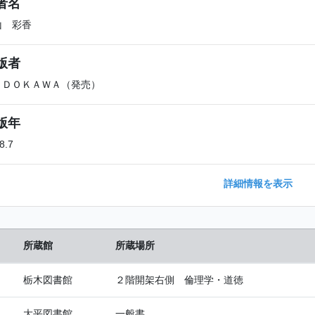
者名
山 彩香
版者
ＡＤＯＫＡＷＡ（発売）
版年
8.7
詳細情報を表示
所蔵館
所蔵場所
栃木図書館
２階開架右側 倫理学・道徳
大平図書館
一般書