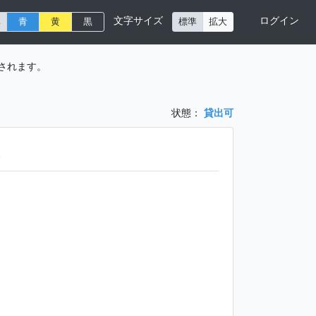
文字サイズ
ログイン
準
青
黄
黒
標準
拡大
されます。
状態：
貸出可
短