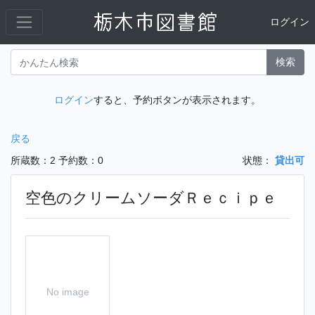
ログイン
検索
ログイン
すると、予約ボタンが表示されます。
戻る
所蔵数：2
予約数：0
状態：
貸出可
空色のクリームソーダＲｅｃｉｐｅ
No image