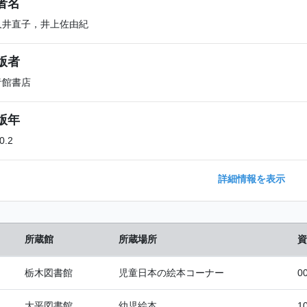
者名
久井直子，井上佐由紀
版者
音館書店
版年
0.2
詳細情報を表示
所蔵館
所蔵場所
資
栃木図書館
児童日本の絵本コーナー
0
大平図書館
幼児絵本
1