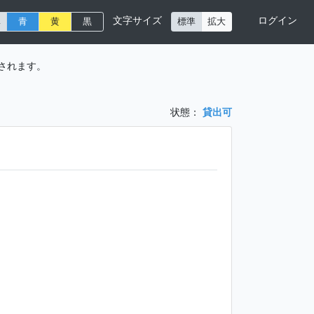
文字サイズ
ログイン
準
青
黄
黒
標準
拡大
されます。
状態：
貸出可