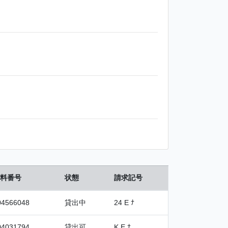
料番号
状態
請求記号
04566048
貸出中
24 E ﾅ
04031794
貸出可
K E ﾅ