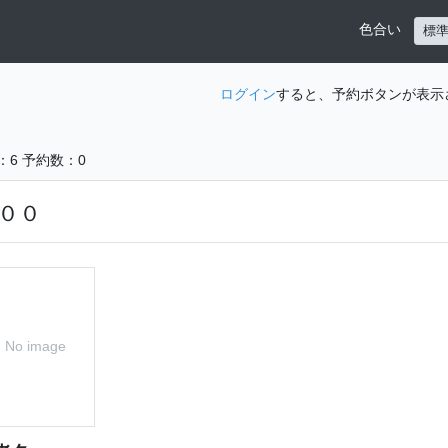
色合い
標
ログイン
すると、予約ボタンが表示
：6
予約数：0
００
No image