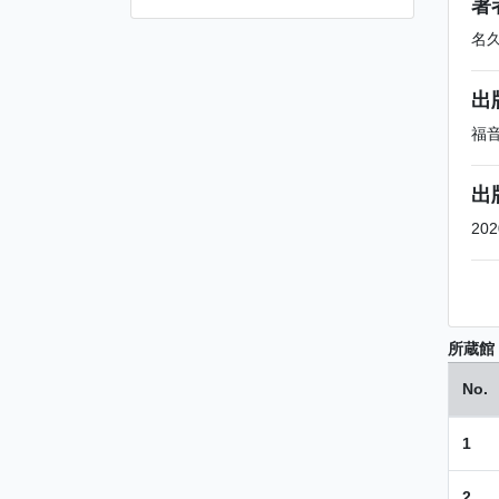
著
名
出
福
出
202
所蔵館
No.
1
2