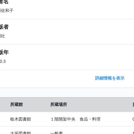
者名
川佐和子
版者
潮社
版年
0.3
詳細情報を表示
所蔵館
所蔵場所
栃木図書館
１階開架中央 食品・料理
大平図書館
一般書