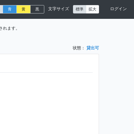
文字サイズ
ログイン
準
青
黄
黒
標準
拡大
されます。
状態：
貸出可