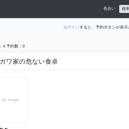
色合い
標
ログイン
すると、予約ボタンが表示
：4
予約数：0
ガワ家の危ない食卓
No image