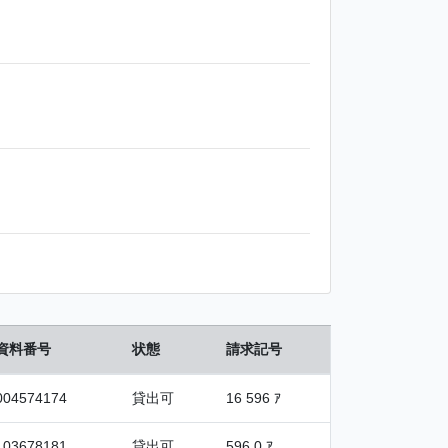
資料番号
状態
請求記号
004574174
貸出可
16 596 ｱ
103678181
貸出可
596.0 ｱ