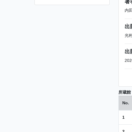
著
内
出
光
出
202
所蔵館
No.
1
2