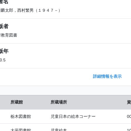
者名
田麟太郎，西村繁男（１９４７－）
版者
村教育図書
版年
0.5
詳細情報を表示
所蔵館
所蔵場所
資
栃木図書館
児童日本の絵本コーナー
0
大平図書館
児童絵本
1