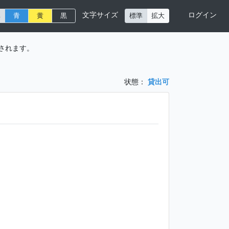
文字サイズ
ログイン
準
青
黄
黒
標準
拡大
されます。
状態：
貸出可