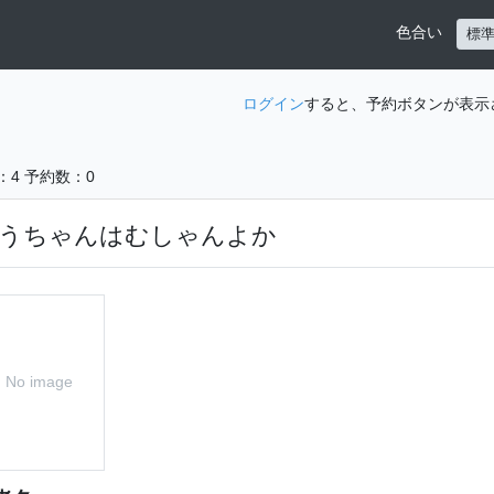
色合い
標
ログイン
すると、予約ボタンが表示
：4
予約数：0
うちゃんはむしゃんよか
No image