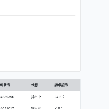
料番号
状態
請求記号
04589396
貸出中
24 E ｳ
04041017
貸出可
K E ｳ