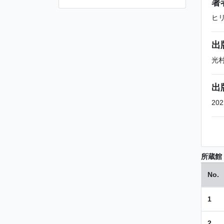
著
ヒ
出
光
出
202
所蔵館
No.
1
2