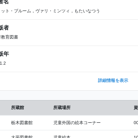
者名
リット・ブルーム，ヴァリ・ミンツィ，もたいなつう
版者
村教育図書
版年
1.2
詳細情報を表示
所蔵館
所蔵場所
資
栃木図書館
児童外国の絵本コーナー
0
大平図書館
児童絵本
1