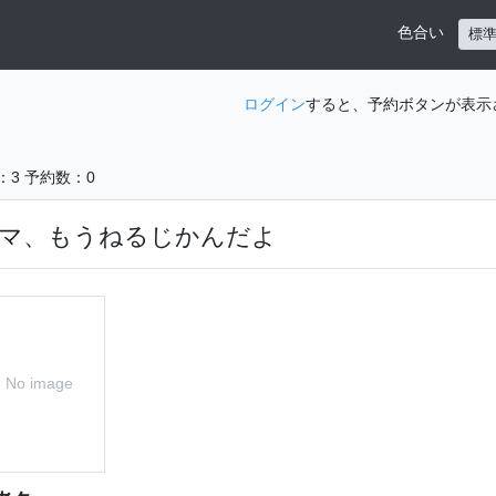
色合い
標
ログイン
すると、予約ボタンが表示
：3
予約数：0
マ、もうねるじかんだよ
No image