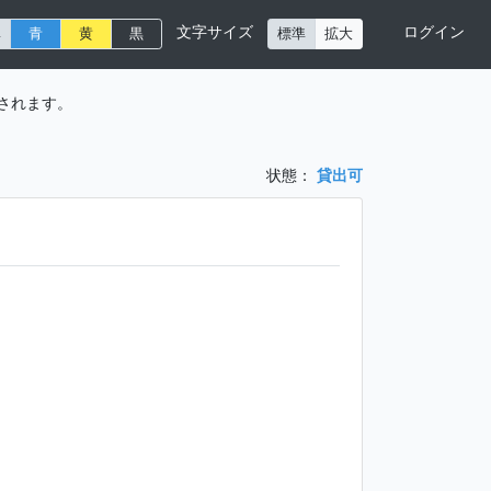
文字サイズ
ログイン
準
青
黄
黒
標準
拡大
されます。
状態：
貸出可