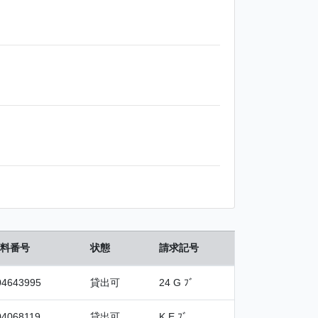
料番号
状態
請求記号
04643995
貸出可
24 G ﾌﾞ
04068119
貸出可
K E ﾌﾞ