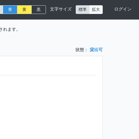
文字サイズ
ログイン
準
青
黄
黒
標準
拡大
されます。
状態：
貸出可