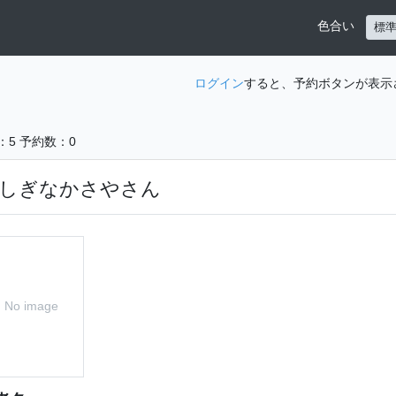
色合い
標
ログイン
すると、予約ボタンが表示
：5
予約数：0
しぎなかさやさん
No image