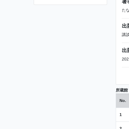
著
た
出
講
出
202
所蔵館
No.
1
2