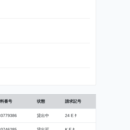
料番号
状態
請求記号
03779386
貸出中
24 E ﾀ
03746285
貸出可
K E ﾀ