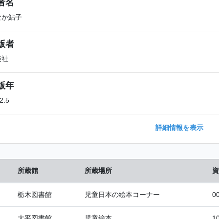
者名
なか鮎子
版者
談社
版年
2.5
詳細情報を表示
所蔵館
所蔵場所
資
栃木図書館
児童日本の絵本コーナー
0
大平図書館
児童絵本
1