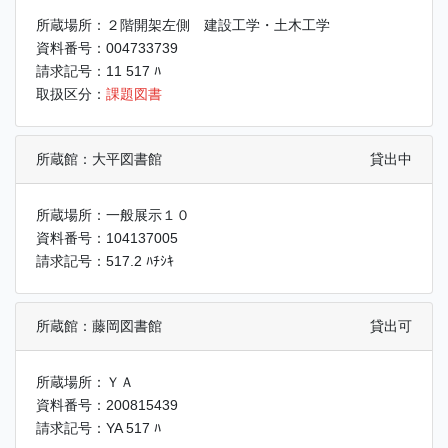
所蔵場所：２階開架左側 建設工学・土木工学
資料番号：004733739
請求記号：11 517 ﾊ
取扱区分：
課題図書
所蔵館：大平図書館
貸出中
所蔵場所：一般展示１０
資料番号：104137005
請求記号：517.2 ﾊﾁｼｷ
所蔵館：藤岡図書館
貸出可
所蔵場所：ＹＡ
資料番号：200815439
請求記号：YA 517 ﾊ