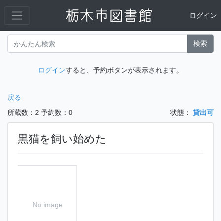
ログイン
検索
ログイン
すると、予約ボタンが表示されます。
戻る
所蔵数：2
予約数：0
状態：
貸出可
黒猫を飼い始めた
No image