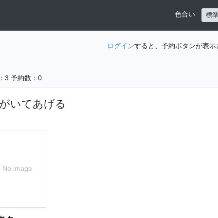
色合い
標
ログイン
すると、予約ボタンが表示
：3
予約数：0
がいてあげる
No image