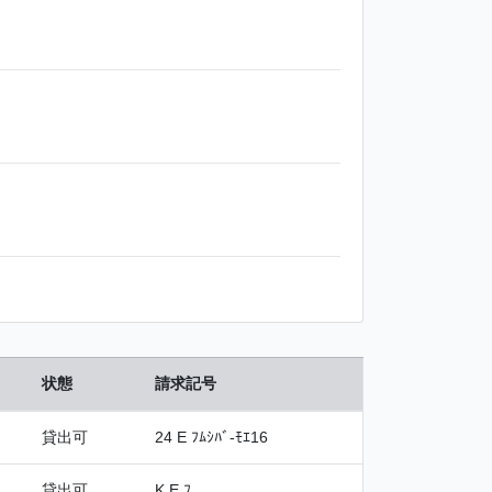
状態
請求記号
貸出可
24 E ﾌﾑｼﾊﾞ-ﾓｴ16
貸出可
K E ﾌ