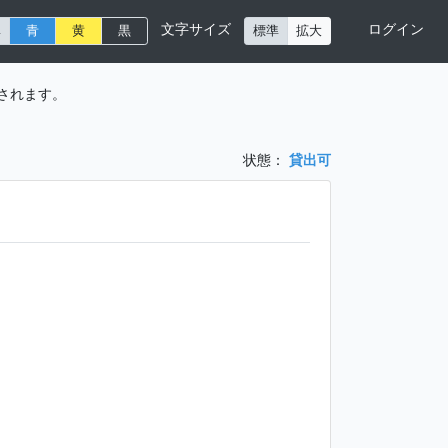
文字サイズ
ログイン
準
青
黄
黒
標準
拡大
されます。
状態：
貸出可