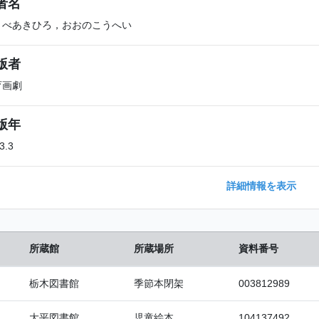
者名
くべあきひろ，おおのこうへい
版者
育画劇
版年
3.3
詳細情報を表示
所蔵館
所蔵場所
資料番号
栃木図書館
季節本閉架
003812989
大平図書館
児童絵本
104137492