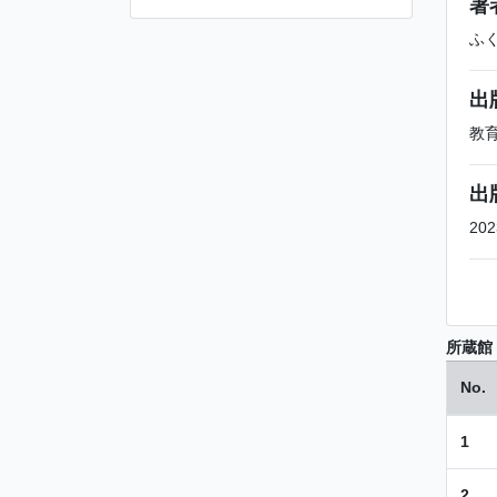
著
ふ
出
教
出
202
所蔵館
No.
1
2