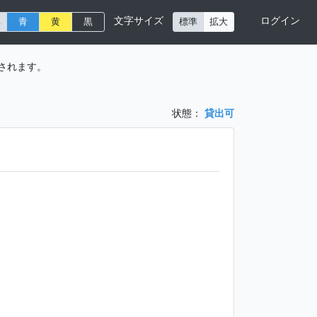
文字サイズ
ログイン
準
青
黄
黒
標準
拡大
されます。
状態：
貸出可