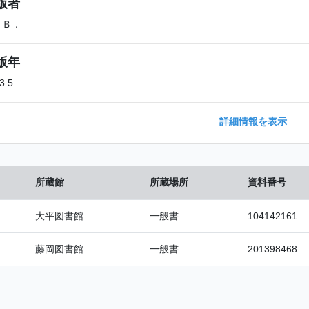
版者
．Ｂ．
版年
3.5
詳細情報を表示
所蔵館
所蔵場所
資料番号
大平図書館
一般書
104142161
藤岡図書館
一般書
201398468