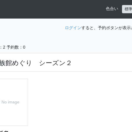
色合い
標
ログイン
すると、予約ボタンが表示
：2
予約数：0
族館めぐり シーズン２
No image