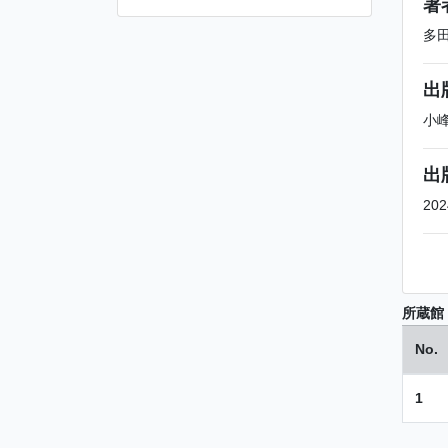
著
多
出
小
出
202
所蔵館
No.
1