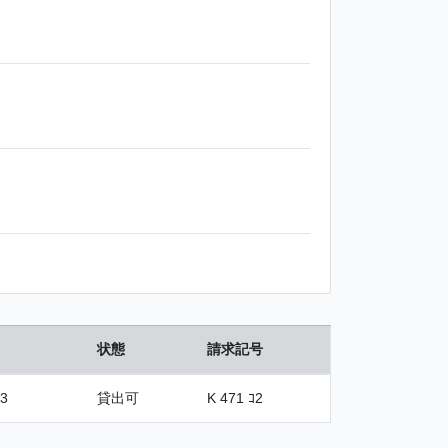
状態
請求記号
3
貸出可
K 471 ｺ2