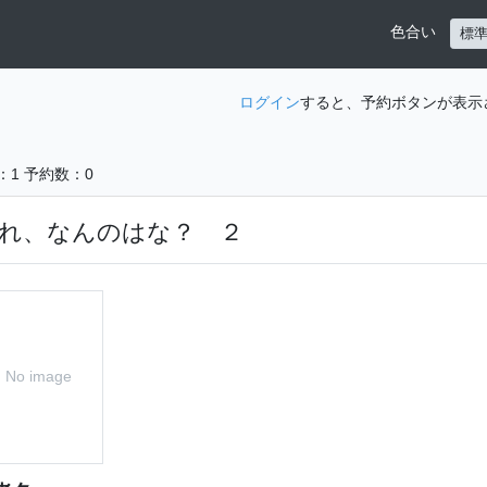
色合い
標
ログイン
すると、予約ボタンが表示
：1
予約数：0
れ、なんのはな？ ２
No image