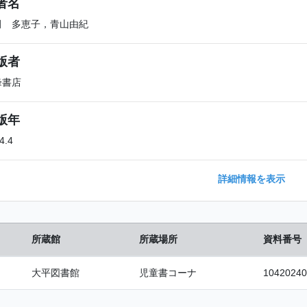
者名
田 多恵子，青山由紀
版者
峰書店
版年
4.4
詳細情報を表示
所蔵館
所蔵場所
資料番号
大平図書館
児童書コーナ
10420240