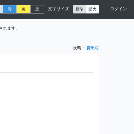
文字サイズ
ログイン
準
青
黄
黒
標準
拡大
されます。
状態：
貸出可