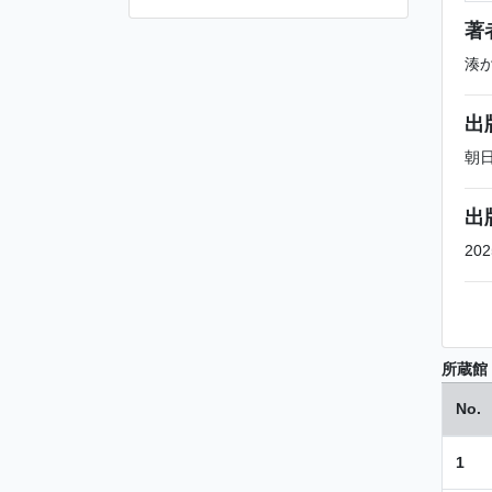
著
湊
出
朝
出
202
所蔵館
No.
1