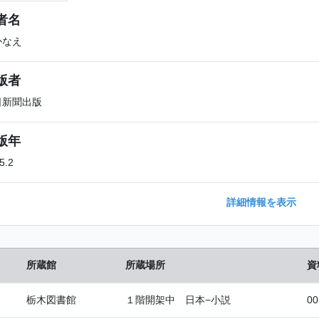
者名
かなえ
版者
日新聞出版
版年
5.2
詳細情報を表示
所蔵館
所蔵場所
資
栃木図書館
１階開架中 日本−小説
00