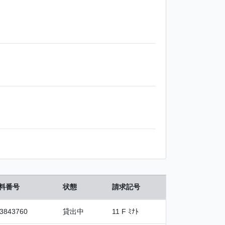
料番号
状態
請求記号
3843760
貸出中
11 F ﾐﾅﾄ