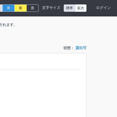
文字サイズ
ログイン
準
青
黄
黒
標準
拡大
されます。
状態：
貸出可