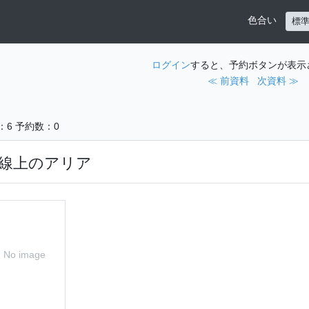
色合い
標
ログイン
すると、予約ボタンが表示
≪ 前資料
次資料 ≫
：6
予約数：0
線上のアリア
No image