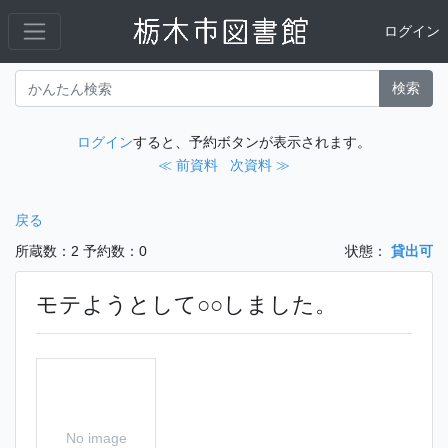
ログイン
検索
ログイン
すると、予約ボタンが表示されます。
≪ 前資料
次資料 ≫
戻る
所蔵数：2
予約数：0
状態：
貸出可
モテようとして○○しました。
No image