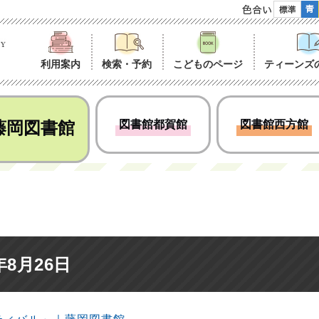
色合い
利用案内
検索・予約
こどものページ
ティーンズ
藤岡図書館
図書館都賀館
図書館西方館
8月26日