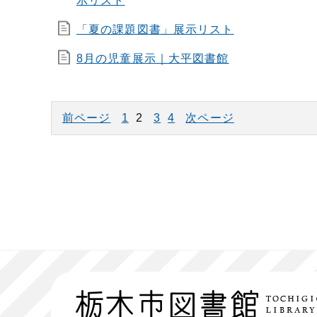
示リスト
「夏の課題図書」展示リスト
8月の児童展示｜大平図書館
前ページ
1
2
3
4
次ページ