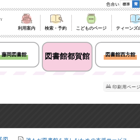
色合い
利用案内
検索・予約
こどものページ
ティーンズ
藤岡図書館
図書館都賀館
図書館西方館
印刷用ペー
子図