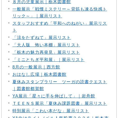
８月の児童展示｜栃木図書館
一般展示「戦慄ミステリー～背筋も凍る快感ト
リック～」｜展示リスト
スタッフおすすめ「平和へのねがい」展示リス
ト
「涼をたずねて」展示リスト
「大人版 怖い本棚」展示リスト
「栃木の魅力再発見」展示リスト
「ミニとちぎ平和展」｜展示リスト
8月の一般展示｜西方館
おはなし広場｜栃木図書館
夏休みスタンプラリー ツーガの読書クエスト
｜図書館都賀館
YA展示「星々に手を伸ばして」｜岩舟館
ＴＥＥＮＳ展示「夏休み課題図書」展示リスト
特別展示「こわい本だな」展示リスト