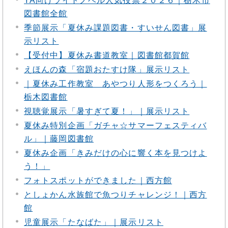
YA向けライトノベル人気投票２０２６｜栃木市
図書館全館
季節展示「夏休み課題図書・すいせん図書」展
示リスト
【受付中】夏休み書道教室｜図書館都賀館
えほんの森「宿題おたすけ隊」展示リスト
｜夏休み工作教室 あやつり人形をつくろう｜
栃木図書館
視聴覚展示「暑すぎて夏！」｜展示リスト
夏休み特別企画「ガチャ☆サマーフェスティバ
ル」｜藤岡図書館
夏休み企画「きみだけの心に響く本を見つけよ
う！」
フォトスポットができました｜西方館
としょかん水族館で魚つりチャレンジ！｜西方
館
児童展示「たなばた」｜展示リスト