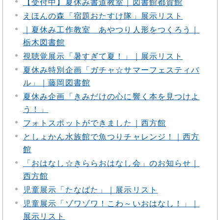
【受付中】夏休み書道教室｜図書館都賀館
えほんの森「宿題おたすけ隊」展示リスト
｜夏休み工作教室 あやつり人形をつくろう｜
栃木図書館
視聴覚展示「暑すぎて夏！」｜展示リスト
夏休み特別企画「ガチャ☆サマーフェスティバ
ル」｜藤岡図書館
夏休み企画「きみだけの心に響く本を見つけよ
う！」
フォトスポットができました｜西方館
としょかん水族館で魚つりチャレンジ！｜西方
館
「おはなし☆きららおはなし会」のお知らせ｜
西方館
児童展示「たなばた」｜展示リスト
児童展示「ゾワゾワ！こわ～いおはなし！」｜
展示リスト