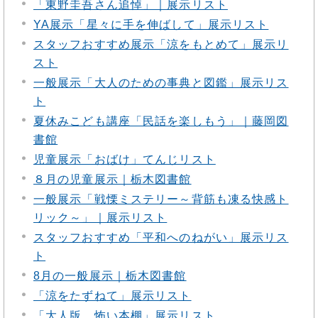
「東野圭吾さん追悼」｜展示リスト
YA展示「星々に手を伸ばして」展示リスト
スタッフおすすめ展示「涼をもとめて」展示リ
スト
一般展示「大人のための事典と図鑑」展示リス
ト
夏休みこども講座「民話を楽しもう」｜藤岡図
書館
児童展示「おばけ」てんじリスト
８月の児童展示｜栃木図書館
一般展示「戦慄ミステリー～背筋も凍る快感ト
リック～」｜展示リスト
スタッフおすすめ「平和へのねがい」展示リス
ト
8月の一般展示｜栃木図書館
「涼をたずねて」展示リスト
「大人版 怖い本棚」展示リスト