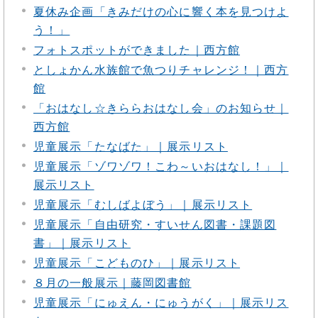
夏休み企画「きみだけの心に響く本を見つけよ
う！」
フォトスポットができました｜西方館
としょかん水族館で魚つりチャレンジ！｜西方
館
「おはなし☆きららおはなし会」のお知らせ｜
西方館
児童展示「たなばた」｜展示リスト
児童展示「ゾワゾワ！こわ～いおはなし！」｜
展示リスト
児童展示「むしばよぼう」｜展示リスト
児童展示「自由研究・すいせん図書・課題図
書」｜展示リスト
児童展示「こどものひ」｜展示リスト
８月の一般展示｜藤岡図書館
児童展示「にゅえん・にゅうがく」｜展示リス