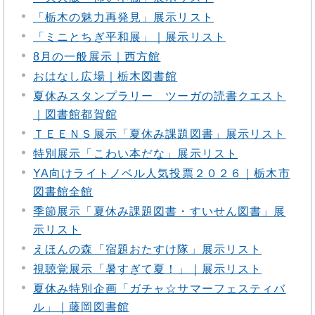
「栃木の魅力再発見」展示リスト
「ミニとちぎ平和展」｜展示リスト
8月の一般展示｜西方館
おはなし広場｜栃木図書館
夏休みスタンプラリー ツーガの読書クエスト
｜図書館都賀館
ＴＥＥＮＳ展示「夏休み課題図書」展示リスト
特別展示「こわい本だな」展示リスト
YA向けライトノベル人気投票２０２６｜栃木市
図書館全館
季節展示「夏休み課題図書・すいせん図書」展
示リスト
えほんの森「宿題おたすけ隊」展示リスト
視聴覚展示「暑すぎて夏！」｜展示リスト
夏休み特別企画「ガチャ☆サマーフェスティバ
ル」｜藤岡図書館