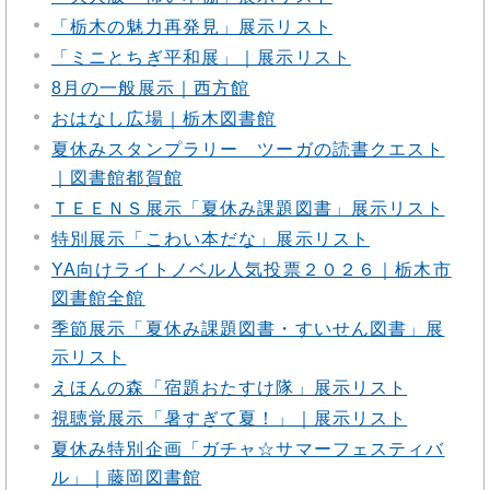
「栃木の魅力再発見」展示リスト
「ミニとちぎ平和展」｜展示リスト
8月の一般展示｜西方館
おはなし広場｜栃木図書館
夏休みスタンプラリー ツーガの読書クエスト
｜図書館都賀館
ＴＥＥＮＳ展示「夏休み課題図書」展示リスト
特別展示「こわい本だな」展示リスト
YA向けライトノベル人気投票２０２６｜栃木市
図書館全館
季節展示「夏休み課題図書・すいせん図書」展
示リスト
えほんの森「宿題おたすけ隊」展示リスト
視聴覚展示「暑すぎて夏！」｜展示リスト
夏休み特別企画「ガチャ☆サマーフェスティバ
ル」｜藤岡図書館