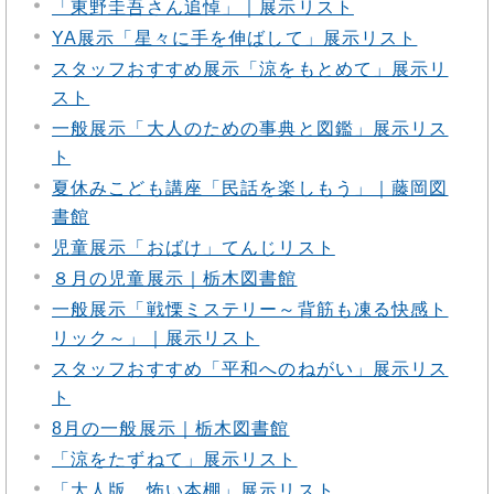
「東野圭吾さん追悼」｜展示リスト
YA展示「星々に手を伸ばして」展示リスト
スタッフおすすめ展示「涼をもとめて」展示リ
スト
一般展示「大人のための事典と図鑑」展示リス
ト
夏休みこども講座「民話を楽しもう」｜藤岡図
書館
児童展示「おばけ」てんじリスト
８月の児童展示｜栃木図書館
一般展示「戦慄ミステリー～背筋も凍る快感ト
リック～」｜展示リスト
スタッフおすすめ「平和へのねがい」展示リス
ト
8月の一般展示｜栃木図書館
「涼をたずねて」展示リスト
「大人版 怖い本棚」展示リスト