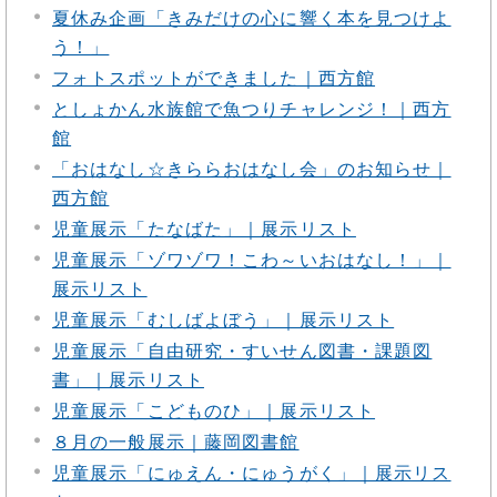
夏休み企画「きみだけの心に響く本を見つけよ
う！」
フォトスポットができました｜西方館
としょかん水族館で魚つりチャレンジ！｜西方
館
「おはなし☆きららおはなし会」のお知らせ｜
西方館
児童展示「たなばた」｜展示リスト
児童展示「ゾワゾワ！こわ～いおはなし！」｜
展示リスト
児童展示「むしばよぼう」｜展示リスト
児童展示「自由研究・すいせん図書・課題図
書」｜展示リスト
児童展示「こどものひ」｜展示リスト
８月の一般展示｜藤岡図書館
児童展示「にゅえん・にゅうがく」｜展示リス