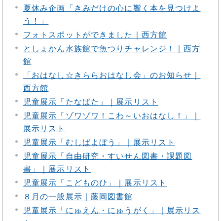
夏休み企画「きみだけの心に響く本を見つけよ
う！」
フォトスポットができました｜西方館
としょかん水族館で魚つりチャレンジ！｜西方
館
「おはなし☆きららおはなし会」のお知らせ｜
西方館
児童展示「たなばた」｜展示リスト
児童展示「ゾワゾワ！こわ～いおはなし！」｜
展示リスト
児童展示「むしばよぼう」｜展示リスト
児童展示「自由研究・すいせん図書・課題図
書」｜展示リスト
児童展示「こどものひ」｜展示リスト
８月の一般展示｜藤岡図書館
児童展示「にゅえん・にゅうがく」｜展示リス