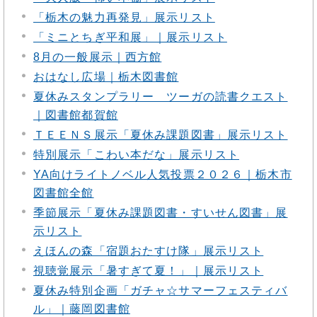
「栃木の魅力再発見」展示リスト
「ミニとちぎ平和展」｜展示リスト
8月の一般展示｜西方館
おはなし広場｜栃木図書館
夏休みスタンプラリー ツーガの読書クエスト
｜図書館都賀館
ＴＥＥＮＳ展示「夏休み課題図書」展示リスト
特別展示「こわい本だな」展示リスト
YA向けライトノベル人気投票２０２６｜栃木市
図書館全館
季節展示「夏休み課題図書・すいせん図書」展
示リスト
えほんの森「宿題おたすけ隊」展示リスト
視聴覚展示「暑すぎて夏！」｜展示リスト
夏休み特別企画「ガチャ☆サマーフェスティバ
ル」｜藤岡図書館