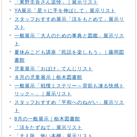
「東野圭吾さん追悼」｜展示リスト
YA展示「星々に手を伸ばして」展示リスト
スタッフおすすめ展示「涼をもとめて」展示リ
スト
一般展示「大人のための事典と図鑑」展示リス
ト
夏休みこども講座「民話を楽しもう」｜藤岡図
書館
児童展示「おばけ」てんじリスト
８月の児童展示｜栃木図書館
一般展示「戦慄ミステリー～背筋も凍る快感ト
リック～」｜展示リスト
スタッフおすすめ「平和へのねがい」展示リス
ト
8月の一般展示｜栃木図書館
「涼をたずねて」展示リスト
「大人版 怖い本棚」展示リスト