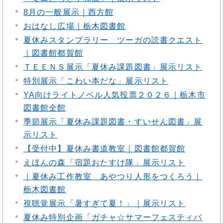
8月の一般展示｜西方館
おはなし広場｜栃木図書館
夏休みスタンプラリー ツーガの読書クエスト
｜図書館都賀館
ＴＥＥＮＳ展示「夏休み課題図書」展示リスト
特別展示「こわい本だな」展示リスト
YA向けライトノベル人気投票２０２６｜栃木市
図書館全館
季節展示「夏休み課題図書・すいせん図書」展
示リスト
【受付中】夏休み書道教室｜図書館都賀館
えほんの森「宿題おたすけ隊」展示リスト
｜夏休み工作教室 あやつり人形をつくろう｜
栃木図書館
視聴覚展示「暑すぎて夏！」｜展示リスト
夏休み特別企画「ガチャ☆サマーフェスティバ