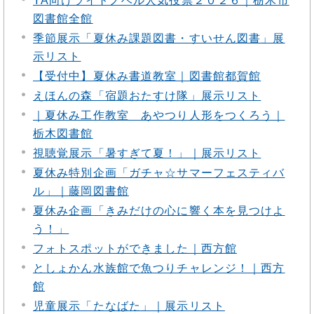
YA向けライトノベル人気投票２０２６｜栃木市
図書館全館
季節展示「夏休み課題図書・すいせん図書」展
示リスト
【受付中】夏休み書道教室｜図書館都賀館
えほんの森「宿題おたすけ隊」展示リスト
｜夏休み工作教室 あやつり人形をつくろう｜
栃木図書館
視聴覚展示「暑すぎて夏！」｜展示リスト
夏休み特別企画「ガチャ☆サマーフェスティバ
ル」｜藤岡図書館
夏休み企画「きみだけの心に響く本を見つけよ
う！」
フォトスポットができました｜西方館
としょかん水族館で魚つりチャレンジ！｜西方
館
児童展示「たなばた」｜展示リスト