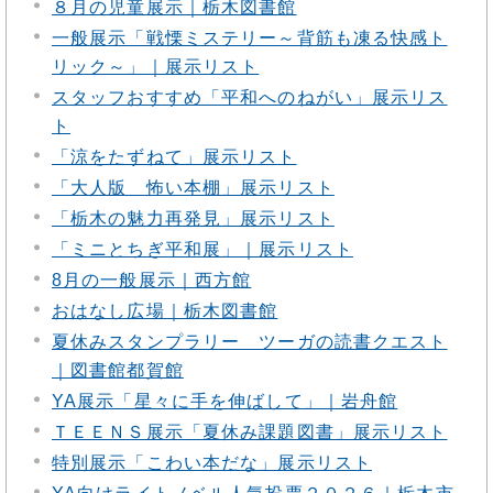
８月の児童展示｜栃木図書館
一般展示「戦慄ミステリー～背筋も凍る快感ト
リック～」｜展示リスト
スタッフおすすめ「平和へのねがい」展示リス
ト
「涼をたずねて」展示リスト
「大人版 怖い本棚」展示リスト
「栃木の魅力再発見」展示リスト
「ミニとちぎ平和展」｜展示リスト
8月の一般展示｜西方館
おはなし広場｜栃木図書館
夏休みスタンプラリー ツーガの読書クエスト
｜図書館都賀館
YA展示「星々に手を伸ばして」｜岩舟館
ＴＥＥＮＳ展示「夏休み課題図書」展示リスト
特別展示「こわい本だな」展示リスト