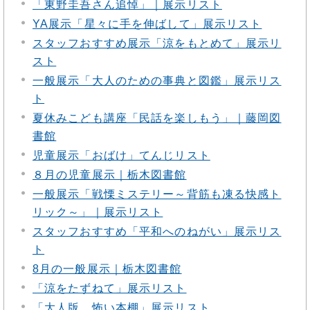
「東野圭吾さん追悼」｜展示リスト
YA展示「星々に手を伸ばして」展示リスト
スタッフおすすめ展示「涼をもとめて」展示リ
スト
一般展示「大人のための事典と図鑑」展示リス
ト
夏休みこども講座「民話を楽しもう」｜藤岡図
書館
児童展示「おばけ」てんじリスト
８月の児童展示｜栃木図書館
一般展示「戦慄ミステリー～背筋も凍る快感ト
リック～」｜展示リスト
スタッフおすすめ「平和へのねがい」展示リス
ト
8月の一般展示｜栃木図書館
「涼をたずねて」展示リスト
「大人版 怖い本棚」展示リスト