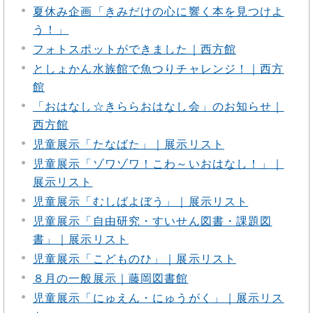
夏休み企画「きみだけの心に響く本を見つけよ
う！」
フォトスポットができました｜西方館
としょかん水族館で魚つりチャレンジ！｜西方
館
「おはなし☆きららおはなし会」のお知らせ｜
西方館
児童展示「たなばた」｜展示リスト
児童展示「ゾワゾワ！こわ～いおはなし！」｜
展示リスト
児童展示「むしばよぼう」｜展示リスト
児童展示「自由研究・すいせん図書・課題図
書」｜展示リスト
児童展示「こどものひ」｜展示リスト
８月の一般展示｜藤岡図書館
児童展示「にゅえん・にゅうがく」｜展示リス