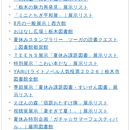
「栃木の魅力再発見」展示リスト
「ミニとちぎ平和展」｜展示リスト
8月の一般展示｜西方館
おはなし広場｜栃木図書館
夏休みスタンプラリー ツーガの読書クエスト
｜図書館都賀館
ＴＥＥＮＳ展示「夏休み課題図書」展示リスト
特別展示「こわい本だな」展示リスト
YA向けライトノベル人気投票２０２６｜栃木市
図書館全館
季節展示「夏休み課題図書・すいせん図書」展
示リスト
えほんの森「宿題おたすけ隊」展示リスト
視聴覚展示「暑すぎて夏！」｜展示リスト
夏休み特別企画「ガチャ☆サマーフェスティバ
ル」｜藤岡図書館