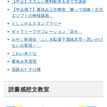
【中止】スズムシ無料配布＆育て方講座
【申込満了】夏休み工作教室「擦って招喚！古代
エジプトの神様版画」
としょかんスタンプラリー
ギャラリーでデコレーション「花火」
おやこ映画会「ふしぎ駄菓子屋銭天堂～思いがけ
ないお客様～」
こわい本だな
夏休み学習室
宿題おたすけ隊
読書感想文教室