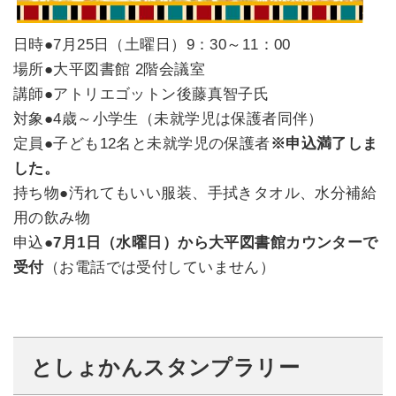
日時
●7月25日（土曜日）9：30～11：00
場所●大平図書館 2階会議室
講師●アトリエゴットン後藤真智子氏
対象●4歳～小学生（未就学児は保護者同伴）
定員●子ども12名と未就学児の保護者
※申込満了しま
した。
持ち物●汚れてもいい服装、手拭きタオル、水分補給
用の飲み物
申込●
7月1日（水曜日）から大平図書館カウンターで
受付
（お電話では受付していません）
としょかんスタンプラリー