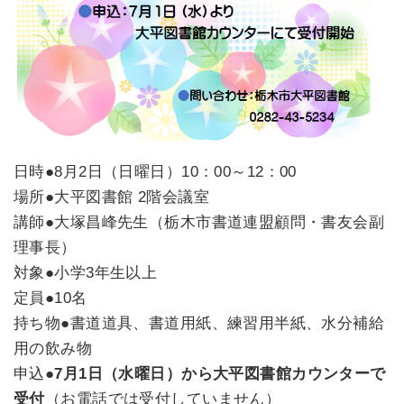
日時
●8月2日（日曜日）10：00～12：00
場所●大平図書館 2階会議室
講師●大塚昌峰先生（栃木市書道連盟顧問・書友会副
理事長）
対象●小学3年生以上
定員●10名
持ち物●書道道具、書道用紙、練習用半紙、水分補給
用の飲み物
申込●
7月1日（水曜日）から大平図書館カウンターで
受付
（お電話では受付していません）