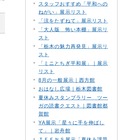
スタッフおすすめ「平和への
ねがい」展示リスト
「涼をたずねて」展示リスト
「大人版 怖い本棚」展示リ
スト
「栃木の魅力再発見」展示リ
スト
「ミニとちぎ平和展」｜展示
リスト
8月の一般展示｜西方館
おはなし広場｜栃木図書館
夏休みスタンプラリー ツー
ガの読書クエスト｜図書館都
賀館
YA展示「星々に手を伸ばし
て」｜岩舟館
ＴＥＥＮＳ展示「夏休み課題