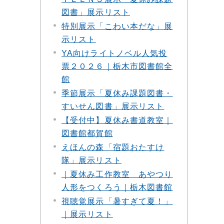
図書」展示リスト
特別展示「こわい本だな」展
示リスト
YA向けライトノベル人気投
票２０２６｜栃木市図書館全
館
季節展示「夏休み課題図書・
すいせん図書」展示リスト
【受付中】夏休み書道教室｜
図書館都賀館
えほんの森「宿題おたすけ
隊」展示リスト
｜夏休み工作教室 あやつり
人形をつくろう｜栃木図書館
視聴覚展示「暑すぎて夏！」
｜展示リスト