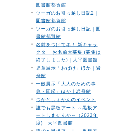
図書館都賀館
ツーガのお引っ越し日記2｜
図書館都賀館
ツーガのお引っ越し日記｜図
書館都賀館
名前をつけてネ！ 新キャラ
クター お名前大募集 (募集は
終了しました)｜大平図書館
児童展示「おばけ」ほか｜岩
舟館
一般展示「大人のための事
典・図鑑」ほか｜岩舟館
つがとしょかんのイベント
誰でも黒板アート ～黒板ア
ートしませんか～（2023年
度)｜大平図書館