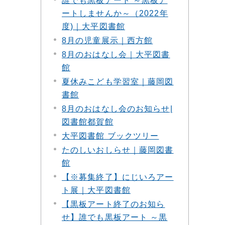
誰でも黒板アート ～黒板ア
ートしませんか～（2022年
度)｜大平図書館
8月の児童展示｜西方館
8月のおはなし会｜大平図書
館
夏休みこども学習室｜藤岡図
書館
8月のおはなし会のお知らせ|
図書館都賀館
大平図書館 ブックツリー
たのしいおしらせ｜藤岡図書
館
【※募集終了】にじいろアー
ト展｜大平図書館
【黒板アート終了のお知ら
せ】誰でも黒板アート ～黒