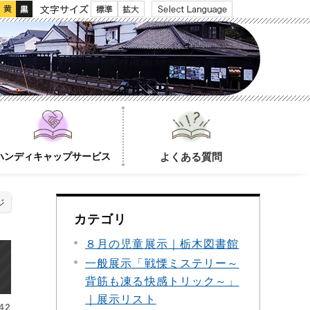
文字サイズ
ハンディキャップサービス
よくある質問
ジ
カテゴリ
８月の児童展示｜栃木図書館
一般展示「戦慄ミステリー～
背筋も凍る快感トリック～」
｜展示リスト
42