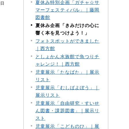
夏休み特別企画「ガチャ☆サ
1日
マーフェスティバル」｜藤岡
図書館
夏休み企画「きみだけの心に
響く本を見つけよう！」
フォトスポットができました
｜西方館
としょかん水族館で魚つりチ
ャレンジ！｜西方館
児童展示「たなばた」｜展示
リスト
児童展示「むしばよぼう」｜
展示リスト
児童展示「自由研究・すいせ
ん図書・課題図書」｜展示リ
スト
児童展示「こどものひ」｜展