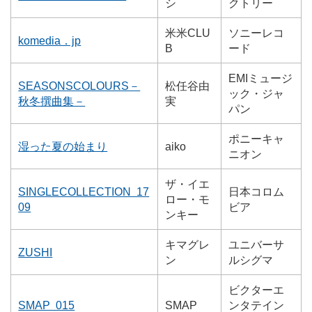
シ
クトリー
米米CLU
ソニーレコ
komedia．jp
B
ード
EMIミュージ
SEASONSCOLOURS－
松任谷由
ック・ジャ
秋冬撰曲集－
実
パン
ポニーキャ
湿った夏の始まり
aiko
ニオン
ザ・イエ
SINGLECOLLECTION 17
日本コロム
ロー・モ
09
ビア
ンキー
キマグレ
ユニバーサ
ZUSHI
ン
ルシグマ
ビクターエ
SMAP 015
SMAP
ンタテイン