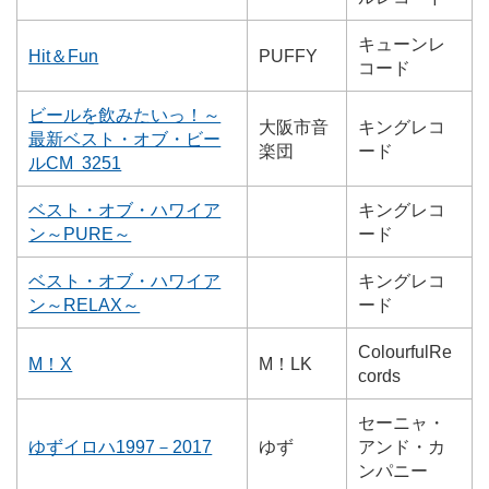
キューンレ
Hit＆Fun
PUFFY
コード
ビールを飲みたいっ！～
大阪市音
キングレコ
最新ベスト・オブ・ビー
楽団
ード
ルCM 3251
ベスト・オブ・ハワイア
キングレコ
ン～PURE～
ード
ベスト・オブ・ハワイア
キングレコ
ン～RELAX～
ード
ColourfulRe
M！X
M！LK
cords
セーニャ・
ゆずイロハ1997－2017
ゆず
アンド・カ
ンパニー