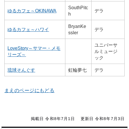
SouthPitc
ゆるカフェ～OKINAWA
デラ
h
BryanKe
ゆるカフェ～ハワイ
デラ
ssler
ユニバーサ
LoveStory～サマー・メモ
ルミュージ
リーズ～
ック
琉球そんぐす
虹輪夢七
デラ
まえのページにもどる
掲載日 令和8年7月1日
更新日 令和8年7月3日