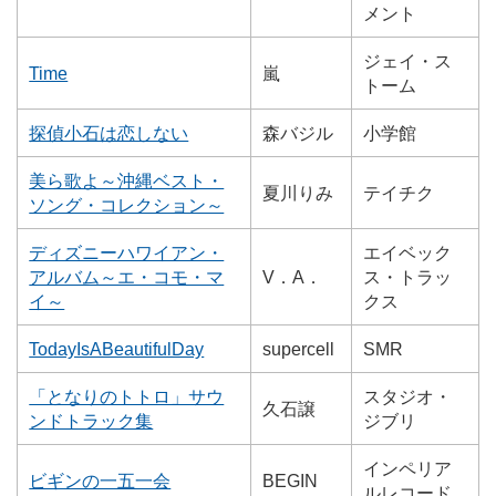
メント
ジェイ・ス
Time
嵐
トーム
探偵小石は恋しない
森バジル
小学館
美ら歌よ～沖縄ベスト・
夏川りみ
テイチク
ソング・コレクション～
ディズニーハワイアン・
エイベック
アルバム～エ・コモ・マ
V．A．
ス・トラッ
イ～
クス
TodayIsABeautifulDay
supercell
SMR
「となりのトトロ」サウ
スタジオ・
久石譲
ンドトラック集
ジブリ
インペリア
ビギンの一五一会
BEGIN
ルレコード