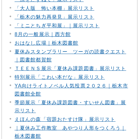
「大人版 怖い本棚」展示リスト
「栃木の魅力再発見」展示リスト
「ミニとちぎ平和展」｜展示リスト
8月の一般展示｜西方館
おはなし広場｜栃木図書館
夏休みスタンプラリー ツーガの読書クエスト
｜図書館都賀館
ＴＥＥＮＳ展示「夏休み課題図書」展示リスト
特別展示「こわい本だな」展示リスト
YA向けライトノベル人気投票２０２６｜栃木市
図書館全館
季節展示「夏休み課題図書・すいせん図書」展
示リスト
えほんの森「宿題おたすけ隊」展示リスト
｜夏休み工作教室 あやつり人形をつくろう｜
栃木図書館