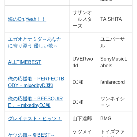
サザンオ
海のOh,Yeah！！
ールスタ
TAISHITA
ーズ
エガオとナミダ～あなた
ユニバーサ
に寄り添う,優しい歌～
ル
UVERwo
SonyMusicL
ALLTIMEBEST
rld
abels
俺の応援歌－PERFECTB
DJ和
fanfarecord
ODY－mixedbyDJ和
俺の応援歌－BEESQUIR
ワンネイシ
DJ和
E．－mixedbyDJ和
ョン
グレイテスト・ヒッツ！
山下達郎
BMG
ケツメイ
トイズファ
ケツの嵐～夏BEST～