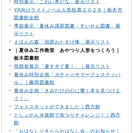
特別展示「こわい本だな」展示リスト
YA向けライトノベル人気投票２０２６｜栃木市
図書館全館
季節展示「夏休み課題図書・すいせん図書」展
示リスト
えほんの森「宿題おたすけ隊」展示リスト
｜夏休み工作教室 あやつり人形をつくろう｜
栃木図書館
視聴覚展示「暑すぎて夏！」｜展示リスト
夏休み特別企画「ガチャ☆サマーフェスティバ
ル」｜藤岡図書館
夏休み企画「きみだけの心に響く本を見つけよ
う！」
フォトスポットができました｜西方館
としょかん水族館で魚つりチャレンジ！｜西方
館
「おはなし☆きららおはなし会」のお知らせ｜