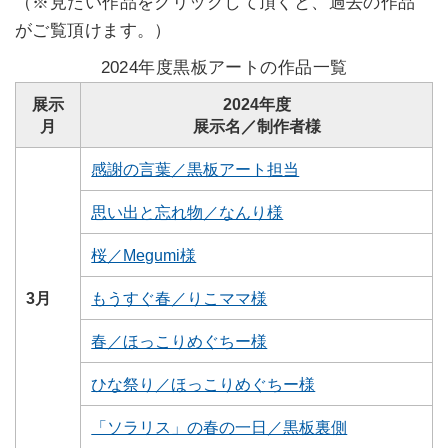
（※見たい作品をクリックして頂くと、過去の作品
がご覧頂けます。）
2024年度黒板アートの作品一覧
展示
2024年度
月
展示名／制作者様
感謝の言葉／黒板アート担当
思い出と忘れ物／なんり様
桜／Megumi様
3月
もうすぐ春／りこママ様
春／ほっこりめぐちー様
ひな祭り／ほっこりめぐちー様
「ソラリス」の春の一日／黒板裏側