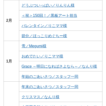
どうぶついっぱい／りんりん様
＜祝＞150回！／黒板アート担当
2月
バレンタイン／りこママ様
節分／ほっこりめぐちー様
雪／Megumi様
おめでたい／りこママ様
1月
Grace ～明日になればさよなら～／なんり様
年始のごあいさつ／スタッフ一同
年末のごあいさつ／スタッフ一同
クリスマス／なんり様