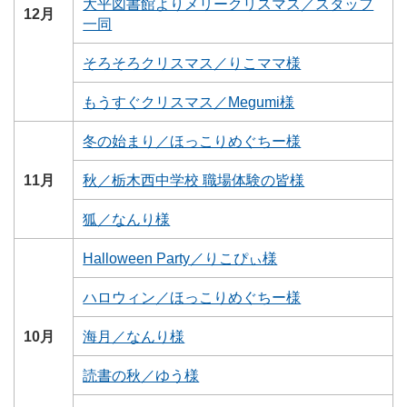
大平図書館よりメリークリスマス／スタッフ
12月
一同
そろそろクリスマス／りこママ様
もうすぐクリスマス／Megumi様
冬の始まり／ほっこりめぐちー様
11月
秋／栃木西中学校 職場体験の皆様
狐／なんり様
Halloween Party／りこぴぃ様
ハロウィン／ほっこりめぐちー様
10月
海月／なんり様
読書の秋／ゆう様