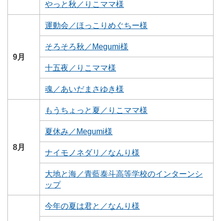
やっと秋／りこママ様
運動会／ほっこりめぐちー様
そろそろ秋／Megumi様
9月
十五夜／りこママ様
魂／あいだまさゆき様
もうちょっと夏／りこママ様
夏休み／Megumi様
8月
ナイモノネダリ／なんり様
大地と海／青藍泰斗高等学校のインターンシ
ップ
今年の夏は君と／なんり様