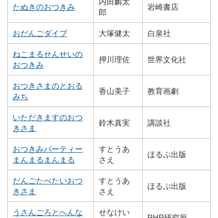
内田麟太
たぬきのおつきみ
岩崎書店
郎
おだんごダイブ
大塚健太
白泉社
ねこまるせんせいの
押川理佐
世界文化社
おつきみ
おつきさまのとおる
香山美子
教育画劇
みち
いただきますのおつ
鈴木真実
講談社
きさま
おつきみパーティー
すとうあ
ほるぷ出版
まんまるまんまる
さえ
だんごたべたいおつ
すとうあ
ほるぷ出版
きさま
さえ
うさんごろとへんな
せなけい
PHP研究所