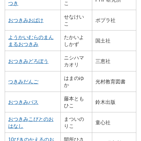
つき
こ
せなけい
おつきみおばけ
ポプラ社
こ
ようかいむらのまん
たかいよ
国土社
まるおつきみ
しかず
ニシハマ
おつきみどろぼう
三恵社
カオリ
はまのゆ
つきみだんご
光村教育図書
か
藤本とも
おつきみバス
鈴木出版
ひこ
おつきみこびとのお
まついの
童心社
はなし
りこ
10ぴきのかえるのお
間所ひさ