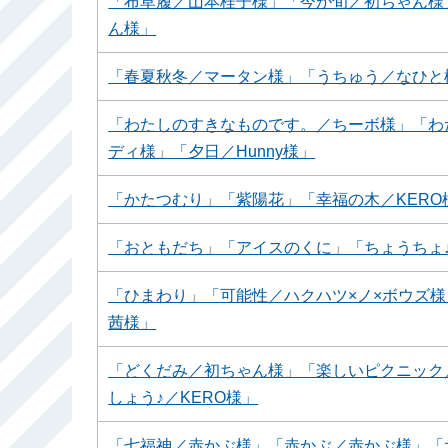
「布草履／山本桂子様」「今が旬／初ちゃん様
ん様」
「春夏秋冬／マータン様」「うちゅう／なひと
「わたしのすきなものです。／ちーボ様」「わ
ディ様」「夕日／Hunny様」
「かたつむり」「紫陽花」「幸福の木／KERO様
「おともだち」「アイスのくに」「ちょうちょ♪／
「ひまわり」「可能性／ハクハツ×ノ×ボウズ様
茜様」
「どくだみ／初ちゃん様」「楽しいピクニック
しょう♪／KERO様」
「七福神／赤かぶ様」「赤かぶ／赤かぶ様」「