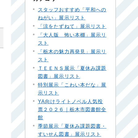
スタッフおすすめ「平和への
ねがい」展示リスト
「涼をたずねて」展示リスト
「大人版 怖い本棚」展示リ
スト
「栃木の魅力再発見」展示リ
スト
ＴＥＥＮＳ展示「夏休み課題
図書」展示リスト
特別展示「こわい本だな」展
示リスト
YA向けライトノベル人気投
票２０２６｜栃木市図書館全
館
季節展示「夏休み課題図書・
すいせん図書」展示リスト