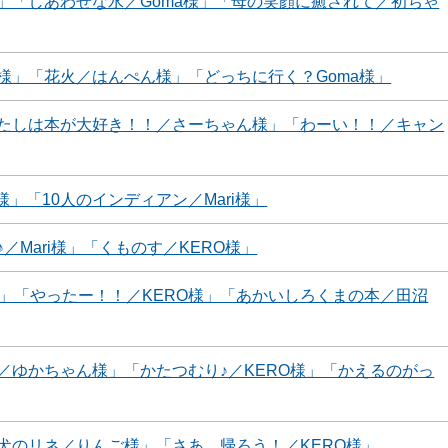
」「しあわせな水／Goma様」「母の笑顔に癒されて／初ちゃ
様」「花火／はんぺん様」「どっちに行く？Goma様」
たしは本が大好き！！／さーちゃん様」「わーい！！／キャン
」「10人のインディアン／Mari様」
Mari様」「くものす／KERO様」
」「やったー！！／KERO様」「あかいしろくまの本／田沼
／ゆかちゃん様」「かたつむり♪／KERO様」「かえるのがっ
犬のリネ／りんご様」「さあ、帰ろう！／KERO様」