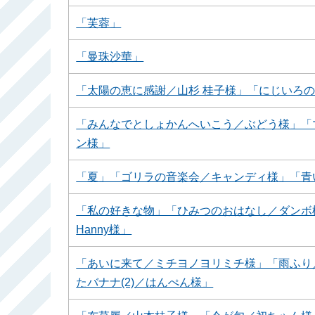
「芙蓉」
「曼珠沙華」
「太陽の恵に感謝／山杉 桂子様」「にじいろ
「みんなでとしょかんへいこう／ぶどう様」「
ン様」
「夏」「ゴリラの音楽会／キャンディ様」「青
「私の好きな物」「ひみつのおはなし／ダンボ様
Hanny様」
「あいに来て／ミチヨノヨリミチ様」「雨ふり／
たバナナ(2)／はんぺん様」