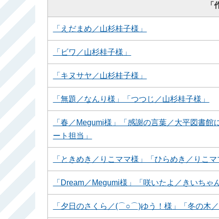
「
「えだまめ／山杉桂子様」
「ビワ／山杉桂子様」
「キヌサヤ／山杉桂子様」
「無題／なんり様」「つつじ／山杉桂子様」
「春／Megumi様」「感謝の言葉／大平図書
ート担当」
「ときめき／りこママ様」「ひらめき／りこマ
「Dream／Megumi様」「咲いたよ／きい
「夕日のさくら／(⌒○⌒)ゆう！様」「冬の木