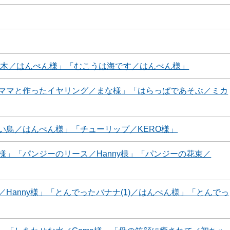
の木／はんぺん様」「むこうは海です／はんぺん様」
ママと作ったイヤリング／まな様」「はらっぱであそぶ／ミカ
い鳥／はんぺん様」「チューリップ／KERO様」
」「パンジーのリース／Hanny様」「パンジーの花束／
Hanny様」「とんでったバナナ(1)／はんぺん様」「とんでっ