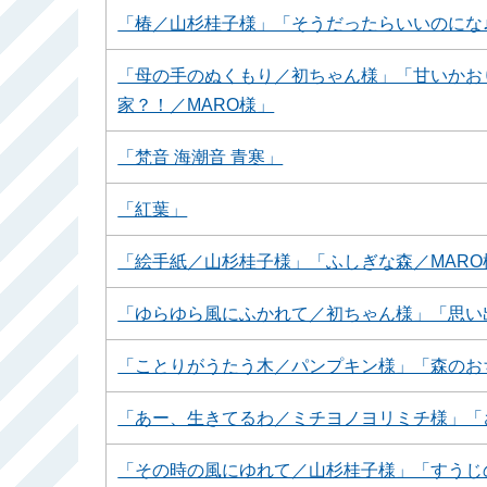
「椿／山杉桂子様」「そうだったらいいのにな♪(1
「母の手のぬくもり／初ちゃん様」「甘いかお
家？！／MARO様」
「梵音 海潮音 青寒」
「紅葉」
「絵手紙／山杉桂子様」「ふしぎな森／MARO
「ゆらゆら風にふかれて／初ちゃん様」「思い
「ことりがうたう木／パンプキン様」「森のおち
「あー、生きてるわ／ミチヨノヨリミチ様」「
「その時の風にゆれて／山杉桂子様」「すうじの