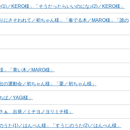
)／KERO様」「そうだったらいいのにな♪(2)／KERO様」
りにさそわれて／初ちゃん様」「奏でる木／MARO様」「誰の
様」「青い木／MARO様」
出の運動会／初ちゃん様」「栗／初ちゃん様」
ば／YAGI様」
さぁ、出発／ミチヨノヨリミチ様」
うた(1)／はんぺん様」「すうじのうた(2)／はんぺん様」