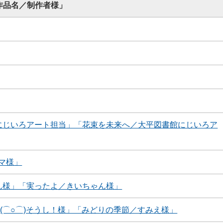
作品名／制作者様」
館にじいろアート担当」「花束を未来へ／大平図書館にじいろア
マ様」
ちゃん様」「実ったよ／きいちゃん様」
／(⌒○⌒)そうし！様」「みどりの季節／すみえ様」