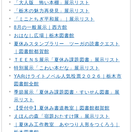
「大人版 怖い本棚」展示リスト
「栃木の魅力再発見」展示リスト
「ミニとちぎ平和展」｜展示リスト
8月の一般展示｜西方館
おはなし広場｜栃木図書館
夏休みスタンプラリー ツーガの読書クエスト
｜図書館都賀館
ＴＥＥＮＳ展示「夏休み課題図書」展示リスト
特別展示「こわい本だな」展示リスト
YA向けライトノベル人気投票２０２６｜栃木市
図書館全館
季節展示「夏休み課題図書・すいせん図書」展
示リスト
【受付中】夏休み書道教室｜図書館都賀館
えほんの森「宿題おたすけ隊」展示リスト
｜夏休み工作教室 あやつり人形をつくろう｜