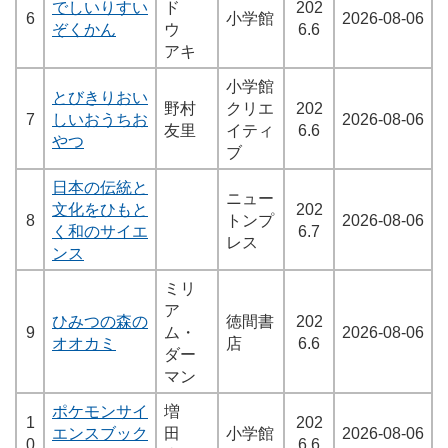
でしいりすい
ド
202
6
小学館
2026-08-06
ぞくかん
ウ
6.6
アキ
小学館
とびきりおい
野村
クリエ
202
7
しいおうちお
2026-08-06
友里
イティ
6.6
やつ
ブ
日本の伝統と
ニュー
文化をひもと
202
8
トンプ
2026-08-06
く和のサイエ
6.7
レス
ンス
ミリ
ア
ひみつの森の
徳間書
202
9
ム・
2026-08-06
オオカミ
店
6.6
ダー
マン
ポケモンサイ
増
1
202
エンスブック
田
小学館
2026-08-06
0
6.6