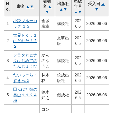
著者
出版
N
出版社
受入日
▲
書名
▲
▼
名
▲
年月
o.
▲
▼
▼
▼
▲
▼
小説ブルーロ
金城
202
1
講談社
2026-08-06
ック １３
宗幸
6.6
世界Ｎｏ．１
文研出
202
2
はどれだ！？
2026-08-06
版
6.5
２
ソラタとヒナ
かん
202
3
タはじめての
のゆ
講談社
2026-08-06
6.5
たんじょうび
うこ
だいっきら／
林木
佼成出
202
4
2026-08-06
すきっぷ
林
版社
6.6
田んぼと畑の
鈴木
202
5
昆虫１１２４
偕成社
2026-08-06
知之
6.5
種
コン