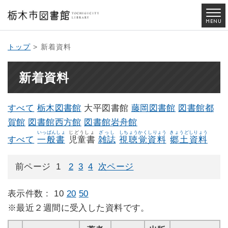
トップ
> 新着資料
新着資料
すべて
栃木図書館
大平図書館
藤岡図書館
図書館都
賀館
図書館西方館
図書館岩舟館
いっぱんしょ
じどうしょ
ざっし
しちょうかくしりょう
きょうどしりょう
すべて
一般書
児童書
雑誌
視聴覚資料
郷土資料
前ページ
1
2
3
4
次ページ
表示件数 :
10
20
50
※最近２週間に受入した資料です。