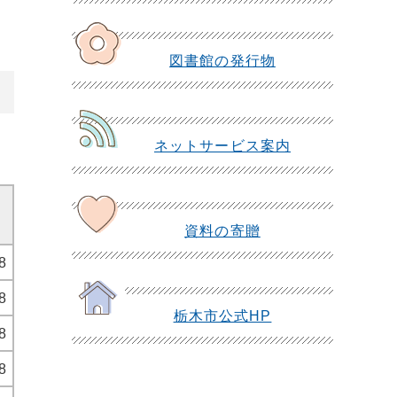
図書館の発行物
ネットサービス案内
資料の寄贈
8
8
栃木市公式HP
8
8