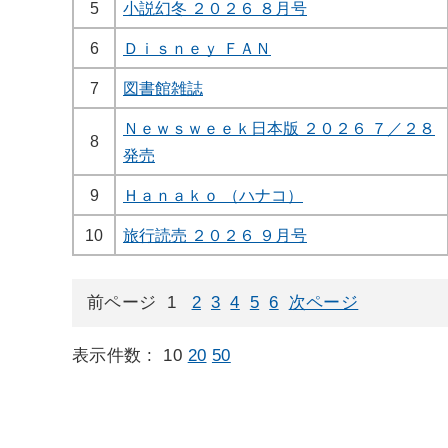
5
小説幻冬 ２０２６ ８月号
6
Ｄｉｓｎｅｙ ＦＡＮ
7
図書館雑誌
Ｎｅｗｓｗｅｅｋ日本版 ２０２６ ７／２８
8
発売
9
Ｈａｎａｋｏ （ハナコ）
10
旅行読売 ２０２６ ９月号
前ページ
1
2
3
4
5
6
次ページ
表示件数 :
10
20
50