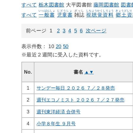
すべて
栃木図書館
大平図書館
藤岡図書館
図書
いっぱんしょ
じどうしょ
ざっし
しちょうかくしりょう
きょうどしり
すべて
一般書
児童書
雑誌
視聴覚資料
郷土資
前ページ
1
2
3
4
5
6
次ページ
表示件数 :
10
20
50
※最近２週間に受入した資料です。
No.
書名
▲
▼
1
サンデー毎日 ２０２６ ７／２８発売
2
週刊エコノミスト ２０２６ ７／２７発売
3
週刊東洋経済 合併号
4
小学８年生 ９月号