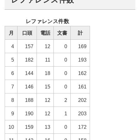
レファレンス件数
月
口頭
電話
文書
計
4
157
12
0
169
5
182
11
0
193
6
144
18
0
162
7
146
15
0
161
8
188
12
2
202
9
190
12
1
203
10
159
13
0
172