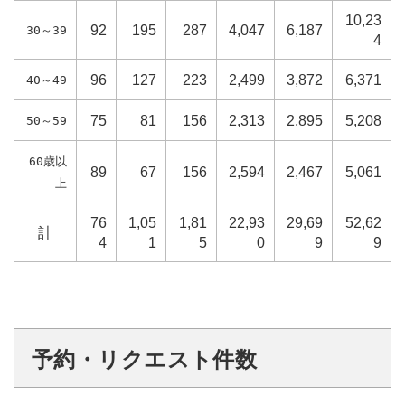
10,23
92
195
287
4,047
6,187
30～39
4
96
127
223
2,499
3,872
6,371
40～49
75
81
156
2,313
2,895
5,208
50～59
60歳以
89
67
156
2,594
2,467
5,061
上
76
1,05
1,81
22,93
29,69
52,62
計
4
1
5
0
9
9
予約・リクエスト件数