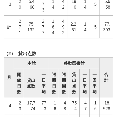
2
5,4
1
4
19
1
5,6
3
7
5
0
68
4
2
0
4
58
3
2
2
1
4
75,
2,2
1
77,
計
7
7
6
9
5
132
61
4
393
1
7
4
2
（2） 貸出点数
本館
移動図書館
開
一
巡
巡
貸
一
一
合
月
館
貸出
日
回
回
出
日
回
計
日
点数
平
日
回
点
平
平
数
均
数
数
数
均
均
2
17,7
77
1
4
75
4
1
18,
4
3
74
3
6
8
4
7
6
528