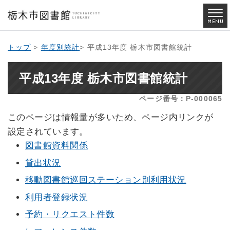
トップ
>
年度別統計
> 平成13年度 栃木市図書館統計
平成13年度 栃木市図書館統計
ページ番号：P-000065
このページは情報量が多いため、ページ内リンクが
設定されています。
図書館資料関係
貸出状況
移動図書館巡回ステーション別利用状況
利用者登録状況
予約・リクエスト件数