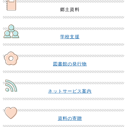
郷土資料
学校支援
図書館の発行物
ネットサービス案内
資料の寄贈