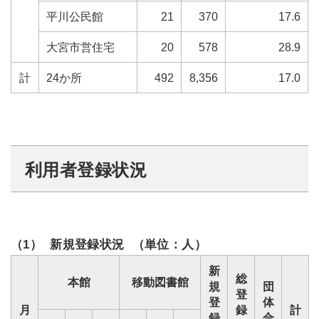
平川公民館
21
370
17.6
大宮市営住宅
20
578
28.9
計
24か所
492
8,356
17.0
利用者登録状況
（1） 新規登録状況 （単位：人）
新
総
本館
移動図書館
規
団
登
登
体
月
録
計
録
合