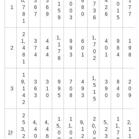
0,
3
3
6
4
1
1
0
7
0
1
7
6
6
8
2
7
5
0
3
1
8
7
9
0
6
7
9
3
6
5
1
2
1,
1,
1,
3
4
9
6
4
9
1
1
7
2
4
7
4
9
0
0
8
9
7
0
8
4
4
3
1
1
4
8
8
2
1
1
1,
9,
3
3
9
7
4
3
8
2
5
3
1
6
1
9
0
9
9
4
0
1
4
3
0
5
8
3
0
0
9
5
2
2
1
1
2
1
5
4,
4,
9,
5,
2,
5,
1,
0,
1,
3,
4
4
1
2
1
計
0
0
0
7
2
0
6
2
3
1