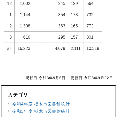
12
1,002
245
129
564
1
1,144
354
173
732
2
1,308
363
165
772
3
610
295
157
801
計
16,223
4,079
2,111
10,318
掲載日 令和3年9月6日
更新日 令和3年9月22日
カテゴリ
令和4年度 栃木市図書館統計
令和3年度 栃木市図書館統計