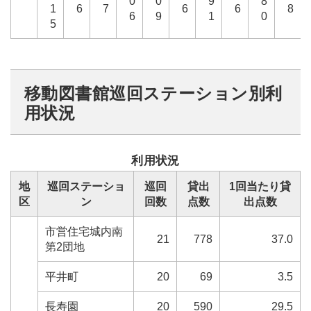
0
0
9
8
1
6
7
6
6
8
6
9
1
0
5
移動図書館巡回ステーション別利
用状況
利用状況
地
巡回ステーショ
巡回
貸出
1回当たり貸
区
ン
回数
点数
出点数
市営住宅城内南
21
778
37.0
第2団地
平井町
20
69
3.5
長寿園
20
590
29.5