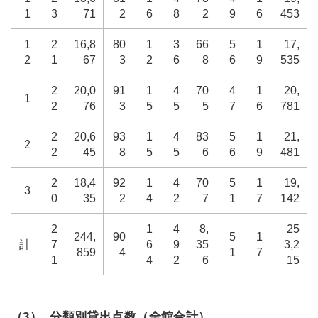
1
3
71
2
6
8
2
9
6
453
1
2
16,8
80
1
3
66
5
1
17,
2
1
67
3
2
6
8
6
9
535
2
20,0
91
1
4
70
4
1
20,
1
2
76
3
5
5
5
7
6
781
2
20,6
93
1
4
83
5
1
21,
2
2
45
8
5
5
6
6
9
481
2
18,4
92
1
4
70
5
1
19,
3
0
35
2
4
2
7
1
7
142
2
1
4
8,
25
244,
90
5
1
計
7
6
9
35
3,2
859
4
1
7
1
4
2
6
15
（3） 分類別貸出点数（全館合計）