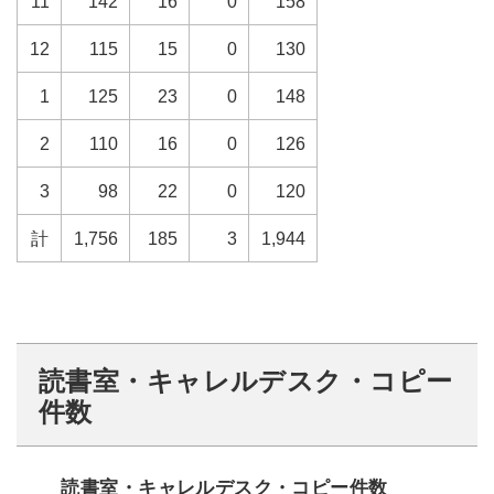
11
142
16
0
158
12
115
15
0
130
1
125
23
0
148
2
110
16
0
126
3
98
22
0
120
計
1,756
185
3
1,944
読書室・キャレルデスク・コピー
件数
読書室・キャレルデスク・コピー件数