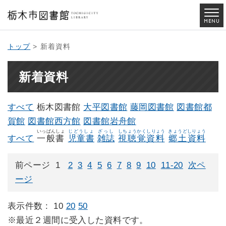
トップ
> 新着資料
新着資料
すべて
栃木図書館
大平図書館
藤岡図書館
図書館都
賀館
図書館西方館
図書館岩舟館
いっぱんしょ
じどうしょ
ざっし
しちょうかくしりょう
きょうどしりょう
すべて
一般書
児童書
雑誌
視聴覚資料
郷土資料
前ページ
1
2
3
4
5
6
7
8
9
10
11-20
次ペ
ージ
表示件数 :
10
20
50
※最近２週間に受入した資料です。