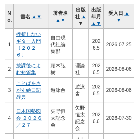
出版
出版
N
著者名
受入日
▲
書名
▲
▼
社
▲
年月
o.
▲
▼
▼
▼
▲
▼
挫折しない
自由現
ギター入門
202
1
代社編
2026-07-25
〔２０２
6.5
集部
６〕
放課後によ
頭木弘
理論
202
2
2026-08-06
む短篇集
樹
社
6.5
ことばをさ
遊泳
202
3
がす絵日記
遊泳舎
2026-08-06
舎
6.5
辞典
矢野
日本国勢図
矢野恒
恒太
202
4
会 ２０２６
太記念
2026-07-30
記念
6.6
／２７
会
会
メト