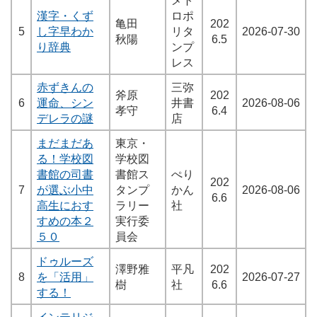
漢字・くず
ロポ
亀田
202
5
し字早わか
リタ
2026-07-30
秋陽
6.5
り辞典
ンプ
レス
赤ずきんの
三弥
斧原
202
6
運命、シン
井書
2026-08-06
孝守
6.4
デレラの謎
店
まだまだあ
東京・
る！学校図
学校図
書館の司書
書館ス
ぺり
202
7
が選ぶ小中
タンプ
かん
2026-08-06
6.6
高生におす
ラリー
社
すめの本２
実行委
５０
員会
ドゥルーズ
澤野雅
平凡
202
8
を「活用」
2026-07-27
樹
社
6.6
する！
インテリジ