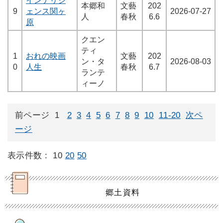
本郷和
文藝
202
9
ェンス関ヶ
2026-07-27
人
春秋
6.6
原
クエン
ティ
1
おれの映画
文藝
202
ン・タ
2026-08-03
0
人生
春秋
6.7
ランテ
ィーノ
前ページ
1
2
3
4
5
6
7
8
9
10
11-20
次ペ
ージ
表示件数 :
10
20
50
郷土資料