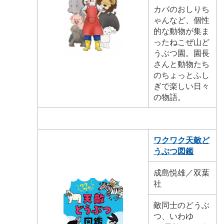
カバのおしりち
ゃんなど、個性
的な動物が集ま
ったねこぜ山ど
うぶつ園。園長
さんと動物たち
のちょっとふし
ぎで楽しい日々
の物語。
ワクワク天敵ど
うぶつ図鑑
成島悦雄／双葉
社
敵同士のどうぶ
つ、いわゆ