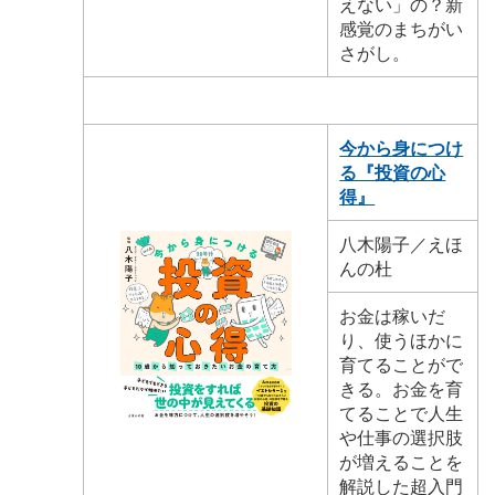
えない」の？新
感覚のまちがい
さがし。
今から身につけ
る『投資の心
得』
八木陽子／えほ
んの杜
お金は稼いだ
り、使うほかに
育てることがで
きる。お金を育
てることで人生
や仕事の選択肢
が増えることを
解説した超入門