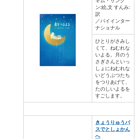
キム・サング
ン:絵,文 すんみ:
訳
／パイインター
ナショナル
ひとりがさみし
くて、ねむれな
いよる。月のう
さぎさんといっ
しょにねむれな
いどうぶつたち
をつりあげて、
たのしいよるを
すごします。
きょうりゅうバ
スでとしょかん
へ