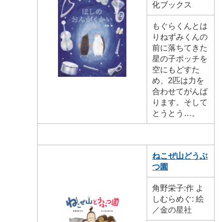
化ブックス
もぐらくんとは
りねずみくんの
前に落ちてきた
星の子ポッチを
空にもどすた
め、2匹は力を
合わせてがんば
ります。そして
とうとう…。
ねこぜ山どうぶ
つ園
角野栄子:作 よ
しむらめぐ: 絵
／金の星社