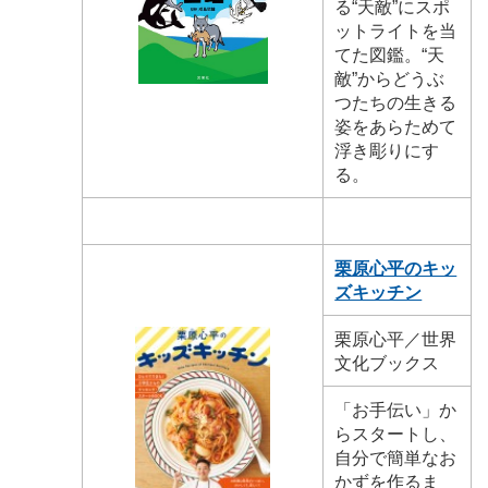
る“天敵”にスポ
ットライトを当
てた図鑑。“天
敵”からどうぶ
つたちの生きる
姿をあらためて
浮き彫りにす
る。
栗原心平のキッ
ズキッチン
栗原心平／世界
文化ブックス
「お手伝い」か
らスタートし、
自分で簡単なお
かずを作るま