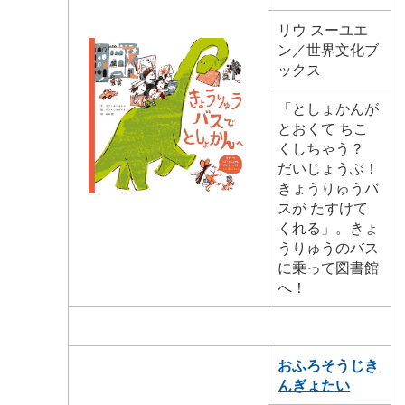
リウ スーユエ
ン／世界文化ブ
ックス
「としょかんが
とおくて ちこ
くしちゃう？
だいじょうぶ！
きょうりゅうバ
スが たすけて
くれる」。きょ
うりゅうのバス
に乗って図書館
へ！
おふろそうじき
んぎょたい