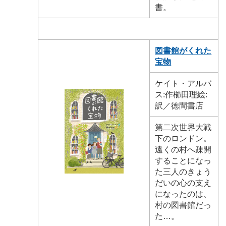
書。
図書館がくれた
宝物
ケイト・アルバ
ス:作櫛田理絵:
訳／徳間書店
第二次世界大戦
下のロンドン。
遠くの村へ疎開
することになっ
た三人のきょう
だいの心の支え
になったのは、
村の図書館だっ
た…。