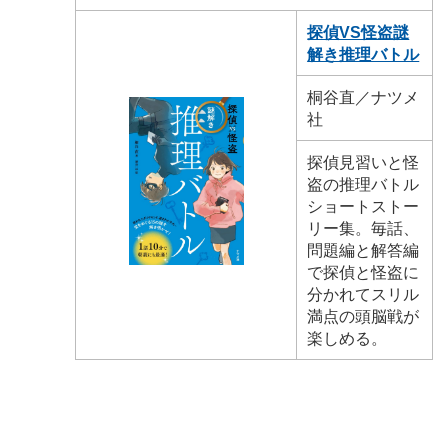
探偵VS怪盗謎
解き推理バトル
桐谷直／ナツメ
社
探偵見習いと怪
盗の推理バトル
ショートストー
リー集。毎話、
問題編と解答編
で探偵と怪盗に
分かれてスリル
満点の頭脳戦が
楽しめる。