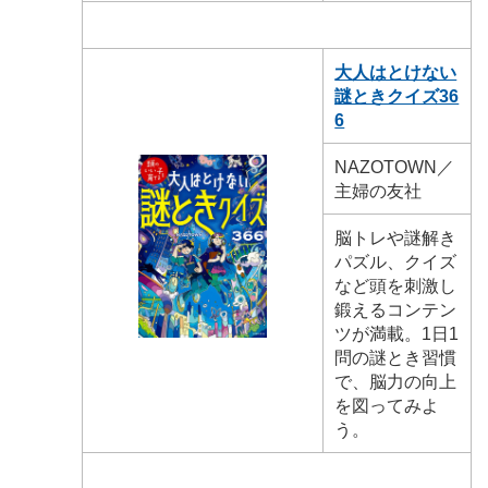
大人はとけない
謎ときクイズ36
6
NAZOTOWN／
主婦の友社
脳トレや謎解き
パズル、クイズ
など頭を刺激し
鍛えるコンテン
ツが満載。1日1
問の謎とき習慣
で、脳力の向上
を図ってみよ
う。