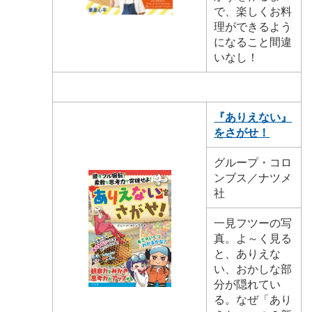
で、楽しくお料
理ができるよう
になること間違
いなし！
『ありえない』
をさがせ！
グループ・コロ
ンブス／ナツメ
社
一見フツーの写
真。よ～く見る
と、ありえな
い、おかしな部
分が隠れてい
る。なぜ「あり