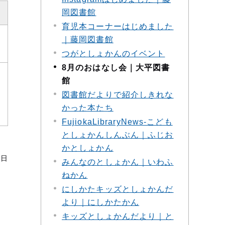
岡図書館
育児本コーナーはじめました
｜藤岡図書館
つがとしょかんのイベント
8月のおはなし会｜大平図書
館
図書館だよりで紹介しきれな
かった本たち
FujiokaLibraryNews‐こども
としょかんしんぶん｜ふじお
かとしょかん
5日
みんなのとしょかん｜いわふ
ねかん
にしかたキッズとしょかんだ
より｜にしかたかん
キッズとしょかんだより｜と