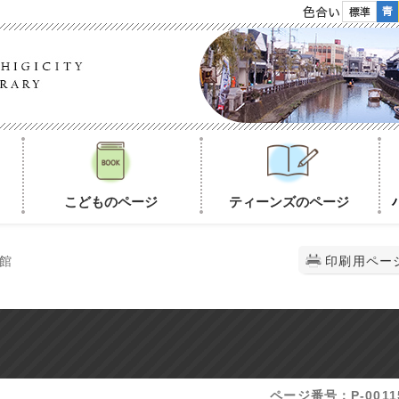
色合い
こどものページ
ティーンズのページ
書館
印刷用ペー
ページ番号：P-0011