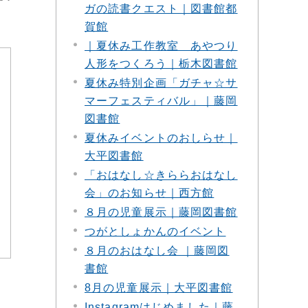
ガの読書クエスト｜図書館都
賀館
｜夏休み工作教室 あやつり
人形をつくろう｜栃木図書館
夏休み特別企画「ガチャ☆サ
マーフェスティバル」｜藤岡
図書館
夏休みイベントのおしらせ｜
大平図書館
「おはなし☆きららおはなし
会」のお知らせ｜西方館
８月の児童展示｜藤岡図書館
つがとしょかんのイベント
８月のおはなし会 ｜藤岡図
書館
8月の児童展示｜大平図書館
Instagramはじめました｜藤