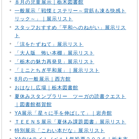
８月の児童展示｜栃木図書館
一般展示「戦慄ミステリー～背筋も凍る快感ト
リック～」｜展示リスト
スタッフおすすめ「平和へのねがい」展示リス
ト
「涼をたずねて」展示リスト
「大人版 怖い本棚」展示リスト
「栃木の魅力再発見」展示リスト
「ミニとちぎ平和展」｜展示リスト
8月の一般展示｜西方館
おはなし広場｜栃木図書館
夏休みスタンプラリー ツーガの読書クエスト
｜図書館都賀館
YA展示「星々に手を伸ばして」｜岩舟館
ＴＥＥＮＳ展示「夏休み課題図書」展示リスト
特別展示「こわい本だな」展示リスト