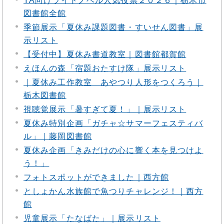
YA向けライトノベル人気投票２０２６｜栃木市
図書館全館
季節展示「夏休み課題図書・すいせん図書」展
示リスト
【受付中】夏休み書道教室｜図書館都賀館
えほんの森「宿題おたすけ隊」展示リスト
｜夏休み工作教室 あやつり人形をつくろう｜
栃木図書館
視聴覚展示「暑すぎて夏！」｜展示リスト
夏休み特別企画「ガチャ☆サマーフェスティバ
ル」｜藤岡図書館
夏休み企画「きみだけの心に響く本を見つけよ
う！」
フォトスポットができました｜西方館
としょかん水族館で魚つりチャレンジ！｜西方
館
児童展示「たなばた」｜展示リスト