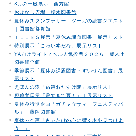
8月の一般展示｜西方館
おはなし広場｜栃木図書館
夏休みスタンプラリー ツーガの読書クエスト
｜図書館都賀館
ＴＥＥＮＳ展示「夏休み課題図書」展示リスト
特別展示「こわい本だな」展示リスト
YA向けライトノベル人気投票２０２６｜栃木市
図書館全館
季節展示「夏休み課題図書・すいせん図書」展
示リスト
えほんの森「宿題おたすけ隊」展示リスト
視聴覚展示「暑すぎて夏！」｜展示リスト
夏休み特別企画「ガチャ☆サマーフェスティバ
ル」｜藤岡図書館
夏休み企画「きみだけの心に響く本を見つけよ
う！」